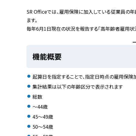
SR Officeでは、
雇用保険に加入している従業員の年
ます。
毎年6月1日現在の状況を報告する「
高年齢者雇用状
機能概要
起算日を指定
することで、指定日時点の雇用保険
集計結果は以下の年齢区分で表示されます
総数
〜44歳
45〜49歳
50〜54歳