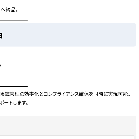
へ納品。
由
い
帳簿管理の効率化とコンプライアンス確保
を同時に実現可能。
ポートします。