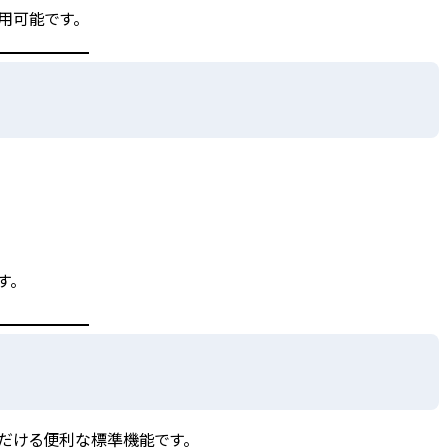
用可能です。
す。
だける便利な標準機能
です。