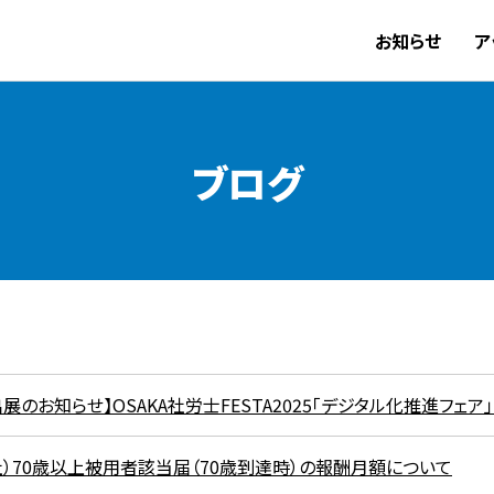
お知らせ
ア
ブログ
出展のお知らせ】OSAKA社労士FESTA2025「デジタル化推進フェ
社）70歳以上被用者該当届（70歳到達時）の報酬月額について