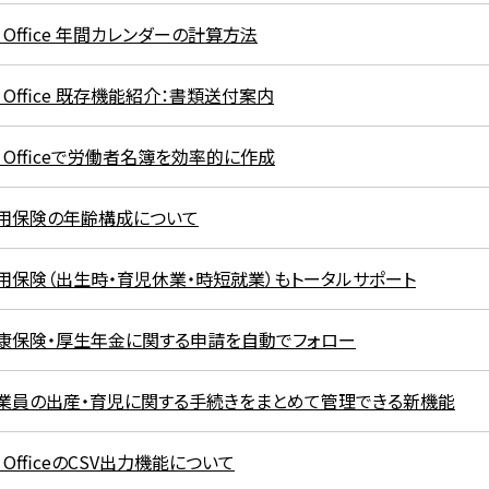
R Office 年間カレンダーの計算方法
R Office 既存機能紹介：書類送付案内
R Officeで労働者名簿を効率的に作成
用保険の年齢構成について
用保険（出生時・育児休業・時短就業）もトータルサポート
康保険・厚生年金に関する申請を自動でフォロー
業員の出産・育児に関する手続きをまとめて管理できる新機能
R OfficeのCSV出力機能について