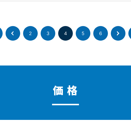
2
3
4
5
6
価 格